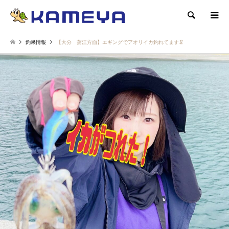
検索
釣果情報
【大分 蒲江方面】エギングでアオリイカ釣れてます🦑