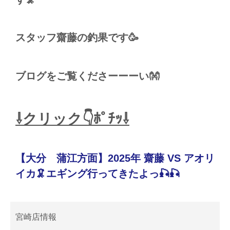
スタッフ齋藤の釣果です🥳
ブログをご覧くださーーーい👐
⇩クリック👇ﾎﾟﾁｯ⇩
【大分 蒲江方面】2025年 齋藤 VS アオリ
イカ🦑エギング行ってきたよっ🎣🎣
宮崎店情報