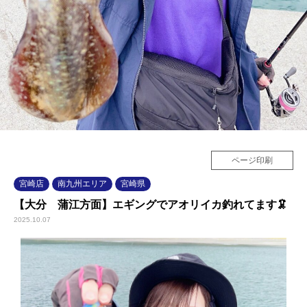
ページ印刷
宮崎店
南九州エリア
宮崎県
【大分 蒲江方面】エギングでアオリイカ釣れてます🦑
2025.10.07