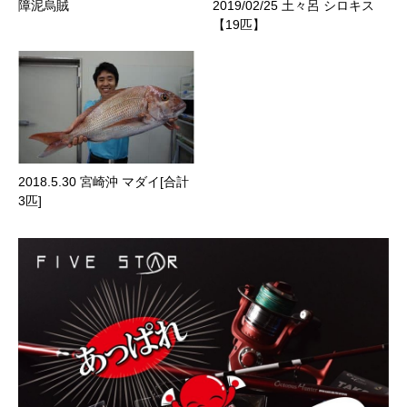
障泥烏賊
2019/02/25 土々呂 シロキス
【19匹】
2018.5.30 宮崎沖 マダイ[合計
3匹]