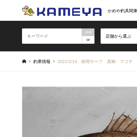
かめや釣具関
and
店舗から選ぶ
or
釣果情報
2021/2/14 静岡サーフ 真鯛・マゴチ