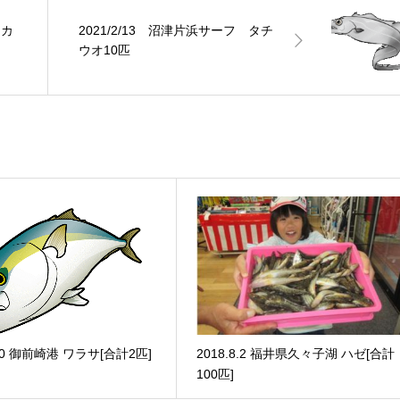
 カ
2021/2/13 沼津片浜サーフ タチ
ウオ10匹
2.30 御前崎港 ワラサ[合計2匹]
2018.8.2 福井県久々子湖 ハゼ[合計
100匹]