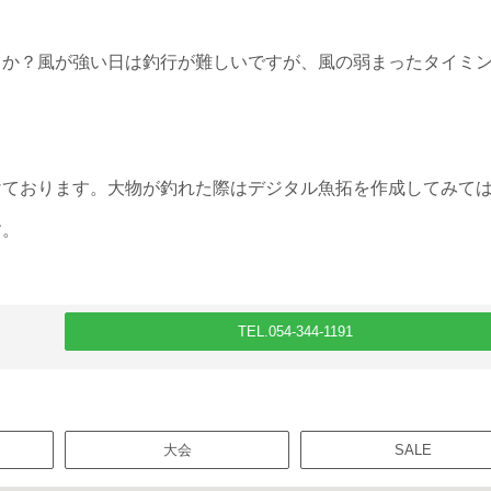
うか？風が強い日は釣行が難しいですが
、風の弱まったタイミ
けております。大物が釣れた際はデジタル魚拓を作成してみて
す。
TEL.054-344-1191
大会
SALE