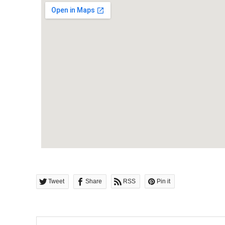
Tweet
Share
RSS
Pin it