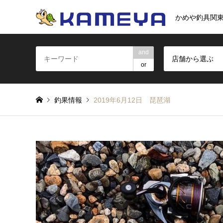
かめや釣具関
and
店舗から選ぶ
or
釣果情報
2019年6月12日 琵琶湖