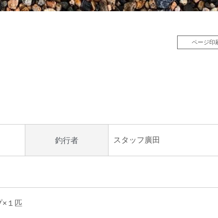
ページ印
スタッフ廣田
釣行者
プ×１匹