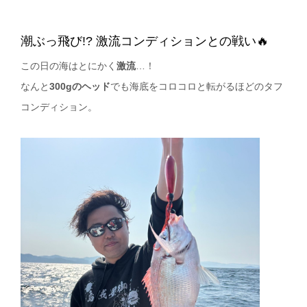
潮ぶっ飛び!? 激流コンディションとの戦い🔥
この日の海はとにかく
激流
…！
なんと
300gのヘッド
でも海底をコロコロと転がるほどのタフ
コンディション。