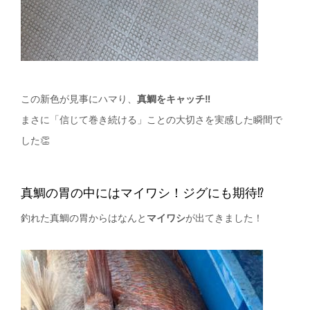
この新色が見事にハマり、
真鯛をキャッチ‼️
まさに「信じて巻き続ける」ことの大切さを実感した瞬間で
した👏
真鯛の胃の中にはマイワシ！ジグにも期待⁉️
釣れた真鯛の胃からはなんと
マイワシ
が出てきました！