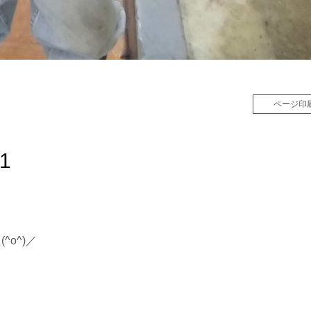
ページ印
1
o^)／