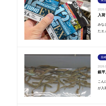
未
2026.
入荷
みな
たエ
長
2026.
銀平
こん
が入