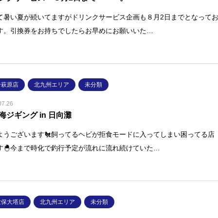
て暑い夏が続いてますがドリンクサービス企画も８月2日までとなって
す。引換券をお持ちでしたらお早めにお願いいた…
分萩原店
北九州エリア
未分類
07.26
海ジギング in 日向灘
ようございます🐔飼ってるヘビが拒食モードに入ってしまい困ってる店
す🐣今まで時化で釣行予定が流れに流れ続けていた…
世保大塔店
北九州エリア
未分類