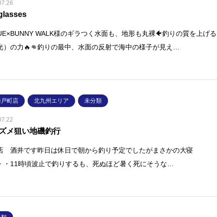
07.26
glasses
QUE×BUNNY WALK様のギラつく水面も、地形も丸裸🐠釣りの質を上げる
光）の力🔥👊釣りの最中、水面の反射で海中の様子が見え…
崎戸町店
北九州エリア
未分類
07.22
ズメ狙い地磯釣行
店 酒井です昨日は休日で朝から釣り予定でしたがまさかの大寝
・・11時頃波止で釣りするも、死ぬほど暑く死にそうな…