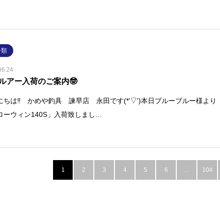
分類
06.24
ルアー入荷のご案内🤓
にちは‼ かめや釣具 諫早店 永田です(*'▽')本日ブルーブルー様より
ローウィン140S」入荷致しまし…
1
2
3
4
5
6
…
104