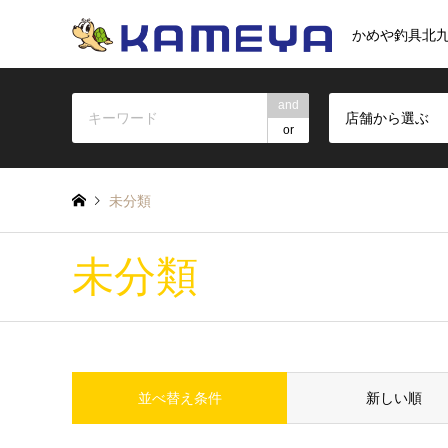
かめや釣具北
and
店舗から選ぶ
or
未分類
未分類
並べ替え条件
新しい順