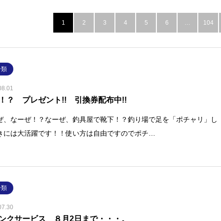
1
2
3
4
5
6
…
104
分類
08.01
！？ プレゼント!! 引換券配布中!!
ぜ、なーぜ！？なーぜ、釣具屋で靴下！？釣り場で足を「ポチャリ」し
きには大活躍です！！使い方は自由ですのでポチ…
分類
07.30
ンクサービス ８月2日まで・・・。