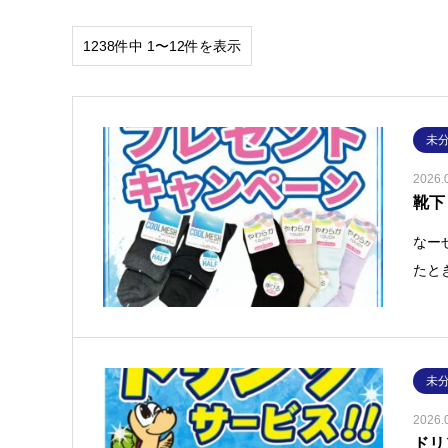
1238件中 1〜12件を表示
未
2026.
靴下
なー
たと
未
2026.
ドリ