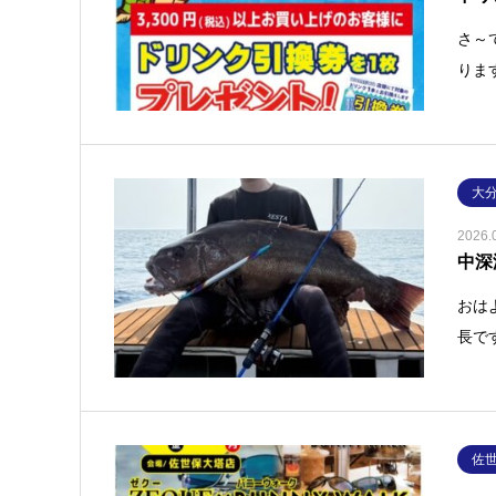
さ～
りま
大
2026.
中深
おは
長で
佐