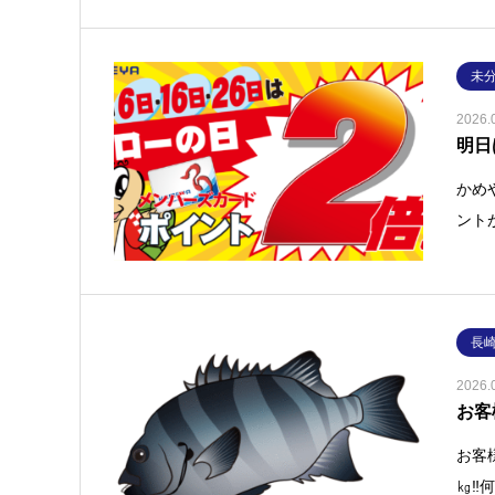
未
2026.
明日
かめ
ント
長
2026.
お客
お客
㎏‼