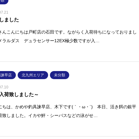
分類
07.21
しました
さんこんにちは戸町店の石田です。ながらく入荷待ちになっておりまし
メラルダス デュラセンサー12EX極少数ですが入…
崎諫早店
北九州エリア
未分類
07.10
入荷致しました～
にちは、かめや釣具諫早店、木下です(｀・ω・´)ゞ本日、活き餌の銀平
荷致しました。イカや鮃・シーバスなどの泳がせ…