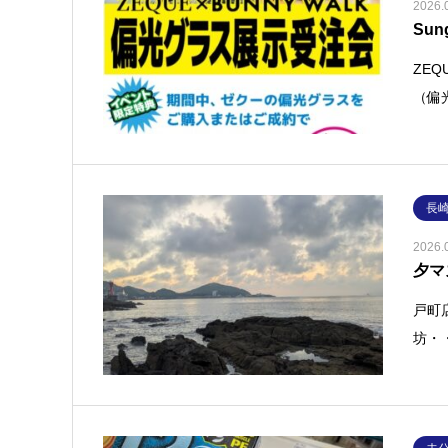
2026.
Sun
ZE
（偏
長
2026.
夕マ
戸町
坊・