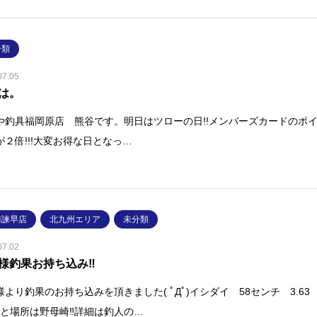
分類
07.05
は。
や釣具福岡原店 熊谷です。明日はツローの日!!メンバーズカードのポ
が２倍!!!大変お得な日となっ…
崎諫早店
北九州エリア
未分類
07.02
様釣果お持ち込み‼
様より釣果のお持ち込みを頂きました( ﾟДﾟ)イシダイ 58センチ 3.63
何と場所は野母崎‼詳細は釣人の…