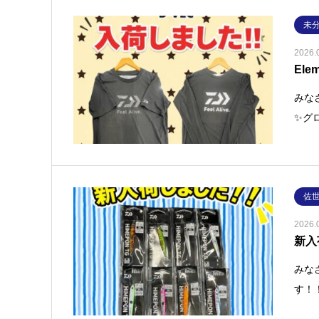
未
2026.
Elem
みな
✨グ
佐
2026.
新入
みな
す！