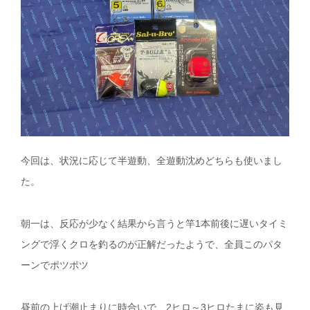
今回は、状況に応じて半遊動、全遊動沈めどちらも使いまし
た。
朝一は、反応が少なく結果から言うと竿1本前後に遅いタイミ
ングで浮くクロを釣るのが正解だったようで、全員このパタ
ーンでポツポツ
昼前の上げ潮止まりに時合いで、2ヒロ～3ヒロたまに姿も見