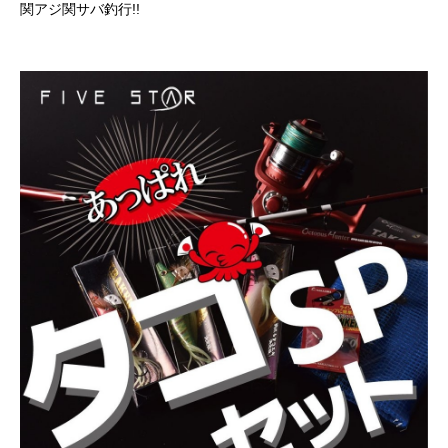
関アジ関サバ釣行!!