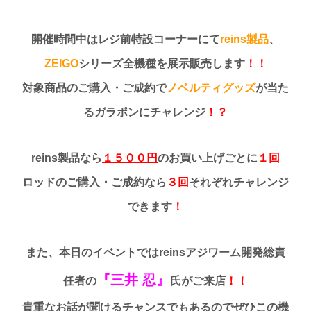
開催時間中はレジ前特設コーナーにて
reins製品
、
ZEIGO
シリーズ全機種を展示販売します
！！
対象商品のご購入・ご成約で
ノベルティグッズ
が当た
るガラポンにチャレンジ
！？
reins製品なら
１５００円
のお買い上げごとに
１回
ロッドのご購入・ご成約なら
３回
それぞれチャレンジ
できます
！
また、本日のイベントではreinsアジワーム開発総責
『三井 忍』
任者の
氏がご来店
！！
貴重なお話が聞けるチャンスでもあるのでぜひこの機