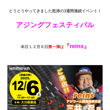
とうとうやってきました怒涛の3週間連続イベント
！
アジングフェスティバル
『reins』
本日１２月６日
第一弾
は