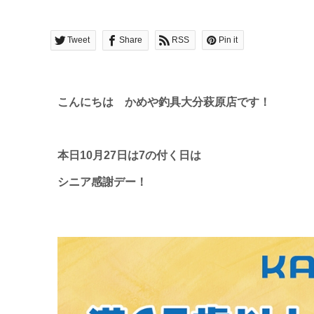
Tweet
Share
RSS
Pin it
こんにちは かめや釣具大分萩原店です！
本日10月27日は7の付く日は
シニア感謝デー！