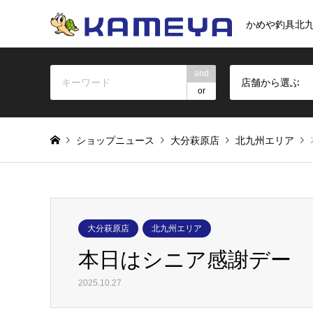
かめや釣具北
and
店舗から選ぶ
or
ショップニュース
大分萩原店
北九州エリア
大分萩原店
北九州エリア
本日はシニア感謝デー
2025.10.27