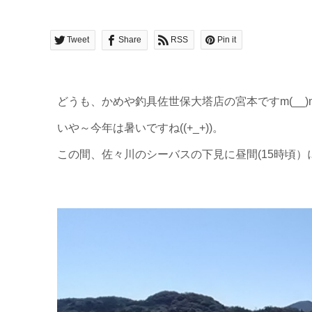
Tweet
Share
RSS
Pin it
どうも、かめや釣具佐世保大塔店の宮本ですm(__)
いや～今年は暑いですね((+_+))。
この間、佐々川のシーバスの下見に昼間(15時頃）