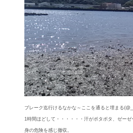
ブレーク迄行けるなかな～ここを通ると埋まる(@
1時間ほどして・・・・・・汗がポタポタ、ゼーゼー((
身の危険を感じ撤収。