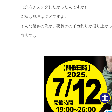
（夕方チヌングしたかったんですが）
皆様も無理はダメですよ。
そんな暑さの為か、夜焚きのイカ釣りが盛り上が
当店でも、