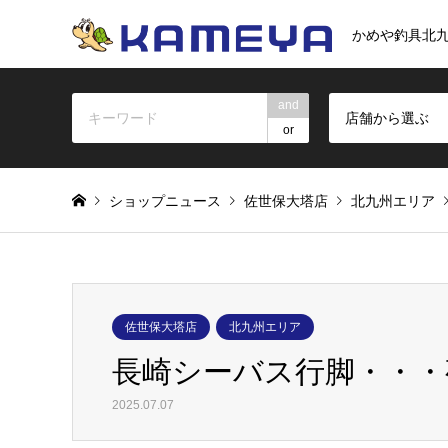
かめや釣具北
and
店舗から選ぶ
or
ショップニュース
佐世保大塔店
北九州エリア
佐世保大塔店
北九州エリア
長崎シーバス行脚・・・
2025.07.07