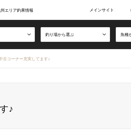
メインサイト
九州エリア釣果情報
釣り場から選ぶ
魚種
中古コーナー充実してます♪
す♪