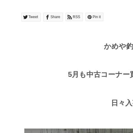
Tweet
Share
RSS
Pin it
かめや釣
5月も中古コーナー
日々入