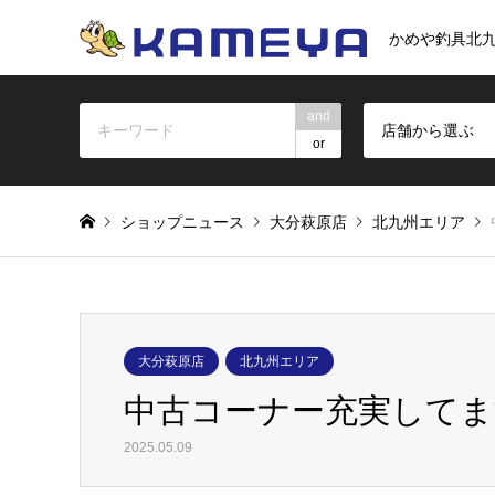
かめや釣具北
and
店舗から選ぶ
or
ショップニュース
大分萩原店
北九州エリア
大分萩原店
北九州エリア
中古コーナー充実してま
2025.05.09