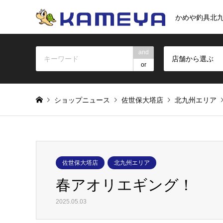
かめや釣具北
and
店舗から選ぶ
or
ショップニュース
佐世保大塔店
北九州エリア
佐世保大塔店
北九州エリア
春アオリエギング！
2025.05.03