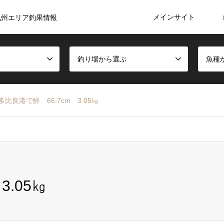
メインサイト
九州エリア釣果情報
釣り場から選ぶ
魚種
多比良港で鮃 66.7cm 3.05㎏
3.05㎏