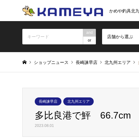
かめや釣具北
and
店舗から選ぶ
or
ショップニュース
長崎諫早店
北九州エリア
長崎諫早店
北九州エリア
多比良港で鮃 66.7cm 
2023.08.01