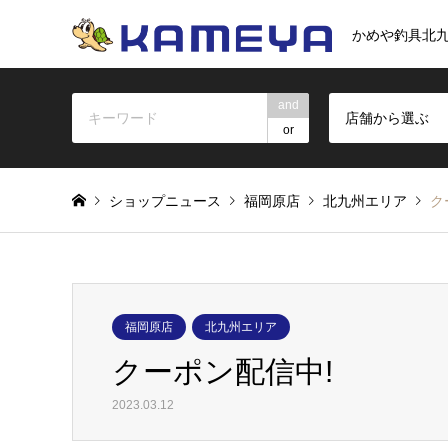
かめや釣具北
and
店舗から選ぶ
or
ショップニュース
福岡原店
北九州エリア
ク
福岡原店
北九州エリア
クーポン配信中!
2023.03.12