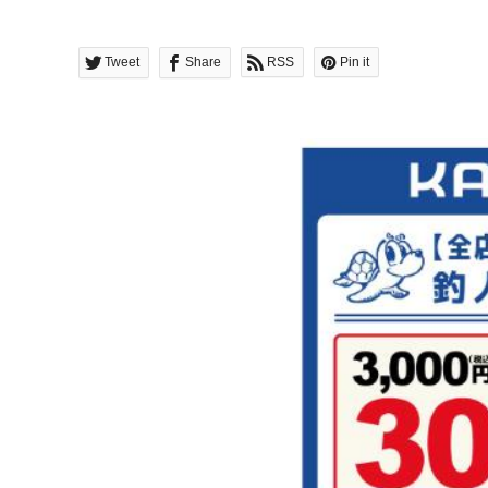
Tweet
Share
RSS
Pin it