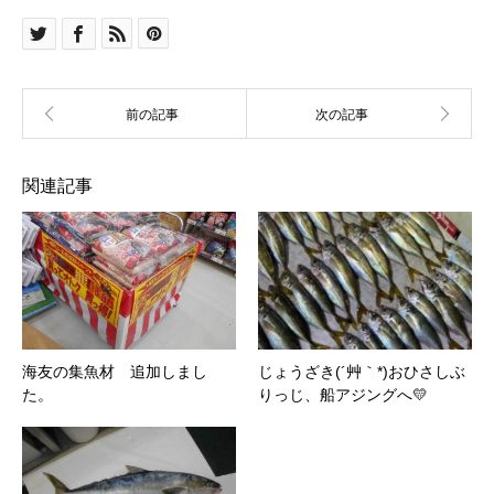
関連記事
海友の集魚材 追加しまし
じょうざき(´艸｀*)おひさしぶ
た。
りっじ、船アジングへ💛