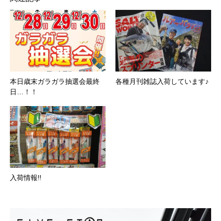
本日歳末ガラガラ抽選会最終
各種月刊雑誌入荷しています♪
日…！！
入荷情報!!