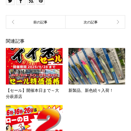
関連記事
【セール】開催本日まで～大
新製品、新色続々入荷！
分萩原店