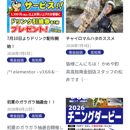
7月10日よりドリンク配布開
チャイロマルハタのススメ
2026年7月4日
|
始！
南金田店
,
高知県
2026年7月5日
|
南金田店
,
高知県
皆様こんにちは！ かめや釣
/*! elementor – v3.6.6 &…
具高知南金田店スタッフの松
井です（…
初夏のガラガラ抽選会！！
2026年6月22日
|
南金田店
,
高知県
初夏のガラガラ抽選会開催し