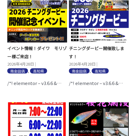
イベント情報！ダイワ モリゾ
チニングダービー開催致しま
ー様ご来店！
す！
2026年4月28日
2026年4月28日
|
|
南金田店
,
高知県
南金田店
,
高知県
/*! elementor – v3.6.6 &…
/*! elementor – v3.6.6 &…