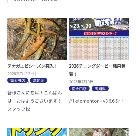
テナガエビシーズン突入！
2026チニングダービー結果発
2026年7月12日
|
表！
南金田店
,
高知県
2026年7月8日
|
南金田店
,
高知県
皆様こんにちは！こんばん
は！おはようございます！
/*! elementor – v3.6.6 &…
スタッフ松…