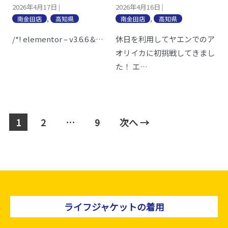
2026年4月17日
2026年4月16日
|
|
南金田店
,
高知県
南金田店
,
高知県
/*! elementor – v3.6.6 &…
休日を利用してヤエンでのア
オリイカに初挑戦してきまし
た！ エ…
1
2
…
9
次へ →
ライフジャケットの着用