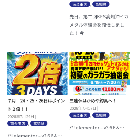
南金田店
,
高知県
先日、第二回KFS高知沖イカ
メタル体験会を開催しまし
た！ 今…
７月 24・25・26日はポイン
三連休はかめや釣具へ！
2026年7月17日
|
ト２倍！！
南金田店
,
高知県
2026年7月24日
|
南金田店
,
高知県
/*! elementor – v3.6.6 &…
/*! elementor – v3.6.6 &…