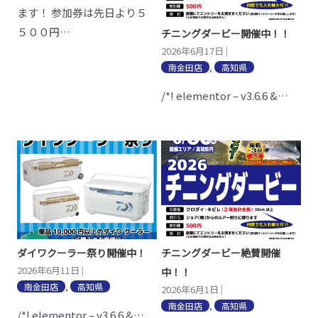
ます！ 参加券は先日より５
５００円…
チニングダービー開催中！！
2026年6月17日
|
南金田店
,
高知県
/*! elementor – v3.6.6 &…
ダイワクーラー祭り開催中！
チニングダービー絶賛開催
2026年6月11日
|
中！！
南金田店
,
高知県
2026年6月1日
|
南金田店
,
高知県
/*! elementor – v3.6.6 &…