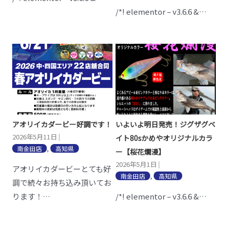
/*! elementor – v3.6.6 &…
アオリイカダービー好調です！
いよいよ明日発売！ジグザグベ
2026年5月11日
|
イト80sかめやオリジナルカラ
南金田店
,
高知県
ー【桜花爛漫】
2026年5月1日
|
アオリイカダービーとても好
南金田店
,
高知県
調で続々お持ち込み頂いてお
ります！…
/*! elementor – v3.6.6 &…