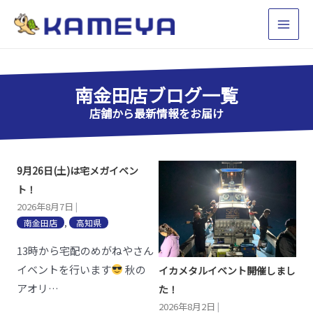
南金田店ブログ一覧
店舗から最新情報をお届け
9月26日(土)は宅メガイベン
ト！
2026年8月7日
|
南金田店
,
高知県
13時から宅配のめがねやさん
イベントを行います
秋の
イカメタルイベント開催しまし
アオリ…
た！
2026年8月2日
|