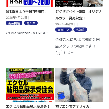
5月15日より平日7時開店！
ジグザグベイト80S オリジナ
2026年4月21日
|
ルカラー発売決定！
南金田店
,
高知県
2026年4月21日
|
南金田店
,
高知県
/*! elementor – v3.6.6 &…
皆様こんにちは 高知南金田
店スタッフの松井です（；
´д｀）ゞ…
エクセル鮎用品展示受注会！
初ヤエンでアオリイカ！