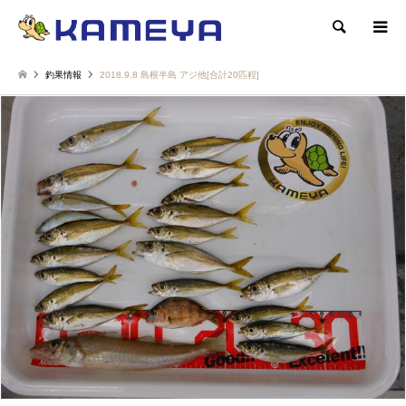
検索
釣果情報
2018.9.8 島根半島 アジ他[合計20匹程]