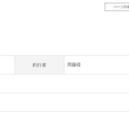
ページ印
周藤様
釣行者