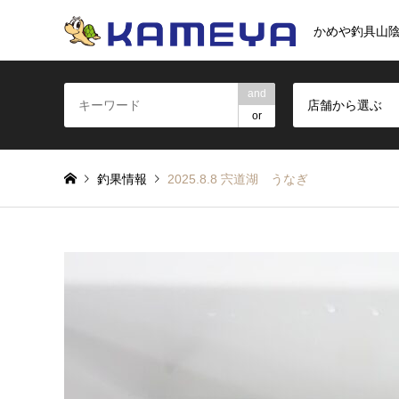
かめや釣具山
and
店舗から選ぶ
or
釣果情報
2025.8.8 宍道湖 うなぎ