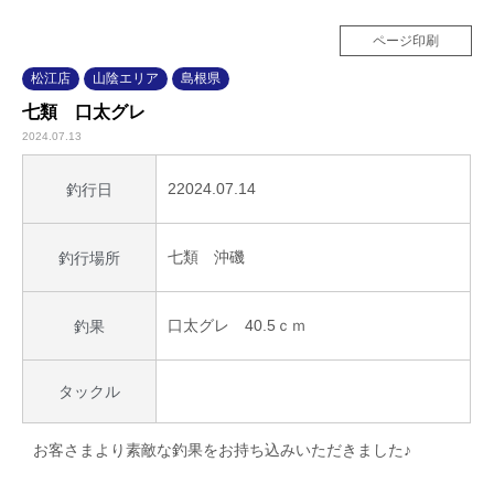
ページ印刷
松江店
山陰エリア
島根県
七類 口太グレ
2024.07.13
22024.07.14
釣行日
七類 沖磯
釣行場所
口太グレ 40.5ｃｍ
釣果
タックル
お客さまより素敵な釣果をお持ち込みいただきました♪