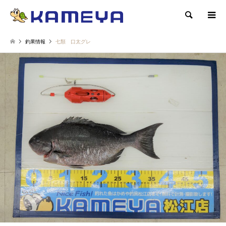
検索
釣果情報
七類 口太グレ