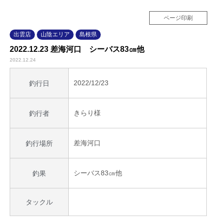
ページ印刷
出雲店
山陰エリア
島根県
2022.12.23 差海河口 シーバス83㎝他
2022.12.24
2022/12/23
釣行日
きらり様
釣行者
差海河口
釣行場所
シーバス83㎝他
釣果
タックル