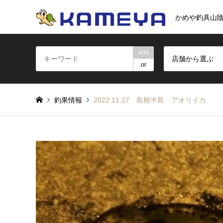
かめや釣具山
and
店舗から選ぶ
or
釣果情報
2022.11.27 島根半島 アオリイカ