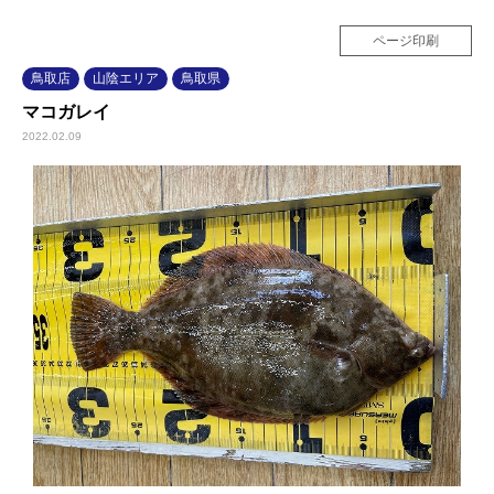
ページ印刷
鳥取店
山陰エリア
鳥取県
マコガレイ
2022.02.09