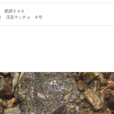
GE 硬調５４０
 渓流マッチョ ９号