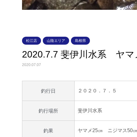
松江店
山陰エリア
島根県
2020.7.7 斐伊川水系 ヤ
2020.07.07
２０２０．７．５
釣行日
斐伊川水系
釣行場所
ヤマメ25㎝ ニジマス50
釣果