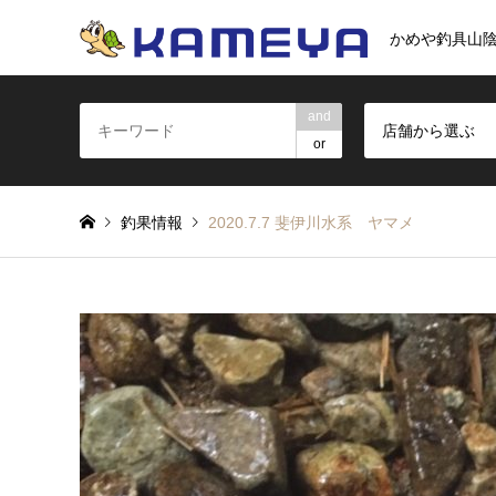
かめや釣具山
and
店舗から選ぶ
or
釣果情報
2020.7.7 斐伊川水系 ヤマメ