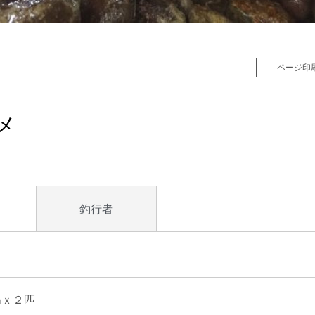
ページ印
マメ
釣行者
㎝ｘ２匹