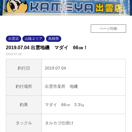
ページ印刷
出雲店
山陰エリア
島根県
2019.07.04 出雲地磯 マダイ 66㎝！
2019.07.04
2019.07.04
釣行日
出雲市某所 地磯
釣行場所
マダイ 66㎝ 3.3㎏
釣果
タルカゴ仕掛け
タックル