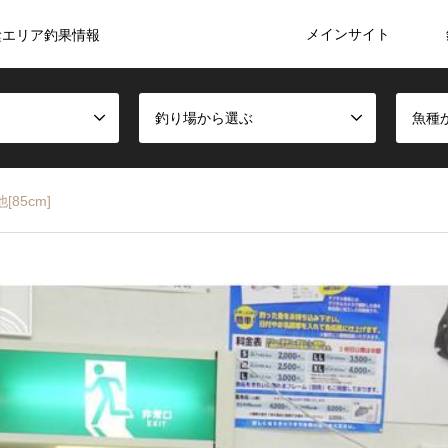
メインサイト
陰エリア釣果情報
釣り場から選ぶ
魚種
[85cm]