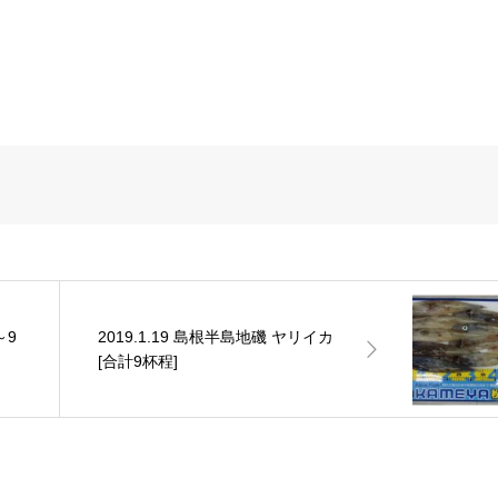
～9
2019.1.19 島根半島地磯 ヤリイカ
[合計9杯程]