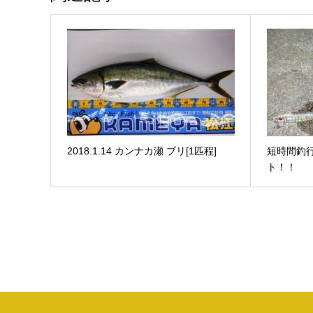
2018.1.14 カンナカ瀬 ブリ[1匹程]
短時間釣
ト！！