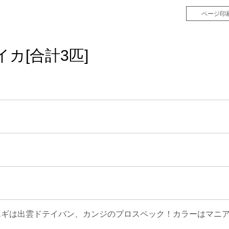
ページ印
リイカ[合計3匹]
エギは出雲ドテイバン、カンジのプロスペック！カラーはマニ