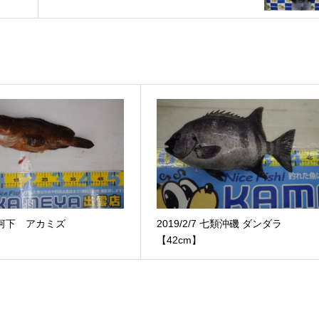
.3 河下 アカミズ
2019/2/7 七類沖磯 ダンダラ
【42cm】