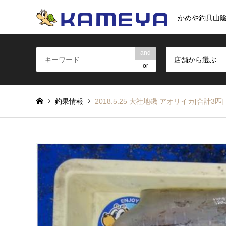
かめや釣具山
and
店舗から選ぶ
or
釣果情報
2018.5.25 大社地磯 アオリイカ[合計3匹]