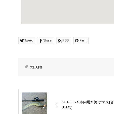
Tweet
Share
RSS
Pin it
大社地磯
2018.5.24 市内用水路 ナマズ[
8匹程]