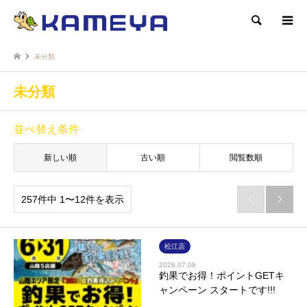
検索
未分類
未分類
並べ替え条件
新しい順
古い順
閲覧数順
257件中 1〜12件を表示


松江店
2026.07.06
釣果でお得！ポイントGETキ
ャンペーン スタートです!!!