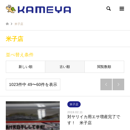
検索
米子店
米子店
並べ替え条件
新しい順
古い順
閲覧数順
1023件中 49〜60件を表示


米子店
2019.02.11
対ヤリイカ用エサ増産完了で
す！ 米子店