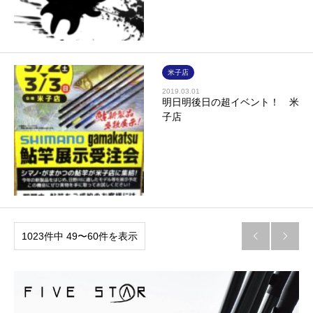
米子店
2019.03.01
明日明後日の超イベント！ 米
子店
1023件中 49〜60件を表示

