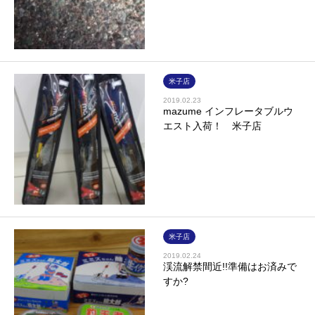
米子店
2019.02.23
mazume インフレータブルウ
エスト入荷！ 米子店
米子店
2019.02.24
渓流解禁間近!!準備はお済みで
すか?