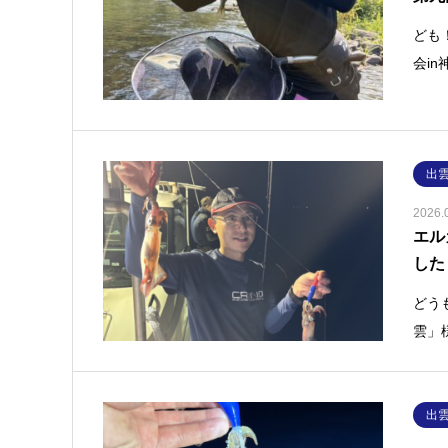
ども
会i
出
2026.
エル
した
どう
雲」
出