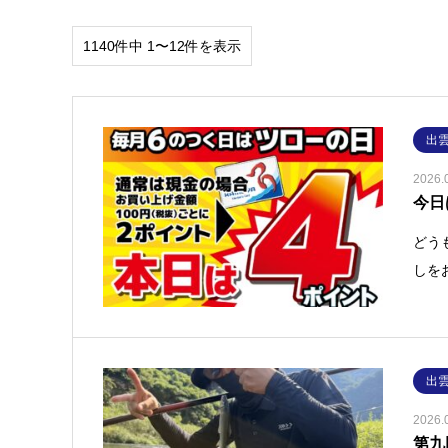
1140件中 1〜12件を表示
出
2026.
今日
どう
しをお
出
2026.
第九