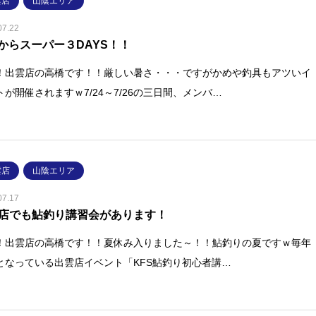
雲店
山陰エリア
07.22
24からスーパー３DAYS！！
！出雲店の高橋です！！厳しい暑さ・・・ですがかめや釣具もアツいイ
トが開催されますｗ7/24～7/26の三日間、メンバ…
雲店
山陰エリア
07.17
店でも鮎釣り講習会があります！
！出雲店の高橋です！！夏休み入りました～！！鮎釣りの夏ですｗ毎年
となっている出雲店イベント「KFS鮎釣り初心者講…