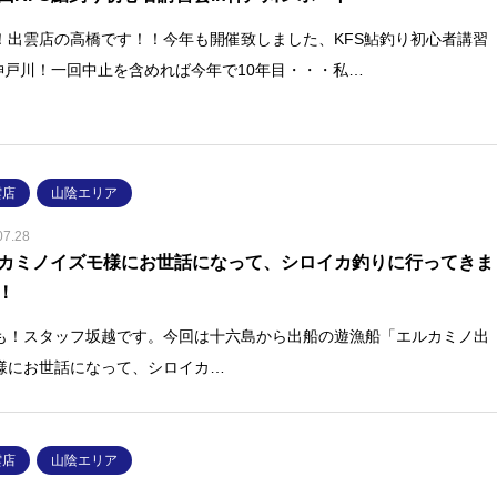
！出雲店の高橋です！！今年も開催致しました、KFS鮎釣り初心者講習
n神戸川！一回中止を含めれば今年で10年目・・・私…
雲店
山陰エリア
07.28
カミノイズモ様にお世話になって、シロイカ釣りに行ってきま
！
も！スタッフ坂越です。今回は十六島から出船の遊漁船「エルカミノ出
様にお世話になって、シロイカ…
雲店
山陰エリア