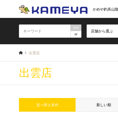
かめや釣具山
and
店舗から選ぶ
or
出雲店
出雲店
並べ替え条件
新しい順