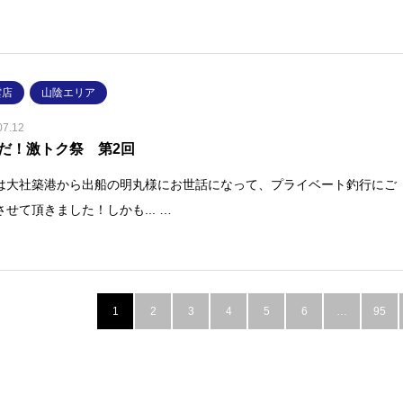
雲店
山陰エリア
07.12
だ！激トク祭 第2回
は大社築港から出船の明丸様にお世話になって、プライベート釣行にご
させて頂きました！しかも... …
1
2
3
4
5
6
…
95