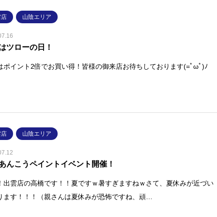
雲店
山陰エリア
07.16
はツローの日！
はポイント2倍でお買い得！皆様の御来店お待ちしております(=ﾟωﾟ)ﾉ
雲店
山陰エリア
07.12
あんこうペイントイベント開催！
！出雲店の高橋です！！夏ですｗ暑すぎますねｗさて、夏休みが近づい
ります！！！（親さんは夏休みが恐怖ですね、頑…