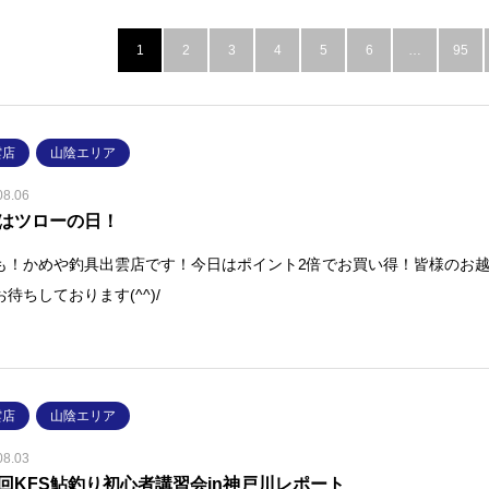
1
2
3
4
5
6
…
95
雲店
山陰エリア
08.06
はツローの日！
も！かめや釣具出雲店です！今日はポイント2倍でお買い得！皆様のお
待ちしております(^^)/
雲店
山陰エリア
08.03
回KFS鮎釣り初心者講習会in神戸川レポート