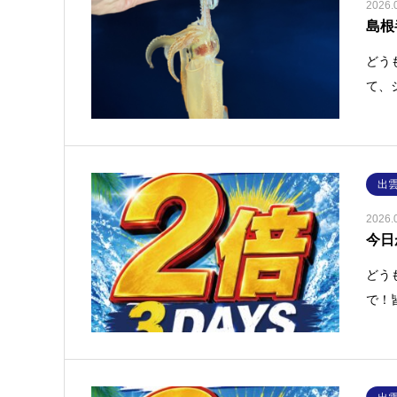
2026.
島根
どう
て、
出
2026.
今日
どう
で！