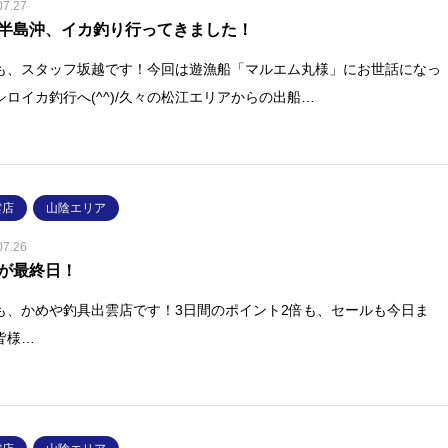
07.27
半島沖、イカ釣り行ってきました！
も、スタッフ坂越です！今回は遊漁船「マルエム丸様」にお世話になっ
シロイカ釣行へ(^^)/久々の松江エリアからの出船…
雲店
山陰エリア
07.26
が最終日！
も、かめや釣具出雲店です！3日間のポイント2倍も、セールも今日ま
皆様…