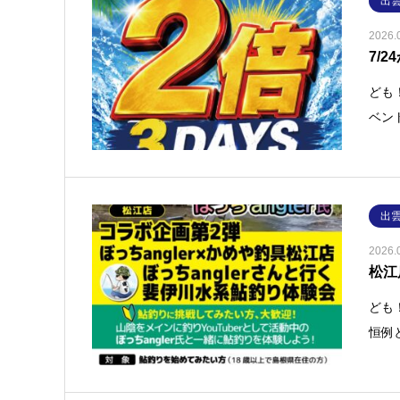
出
2026.
7/
ども
ベン
出
2026.
松江
ども
恒例