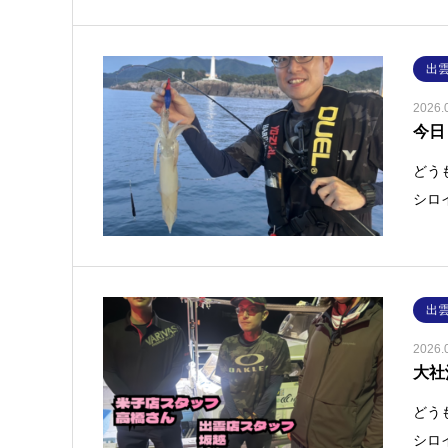
出
2026.
今日
どう
シロ
出
2026.
大社
どう
シロ