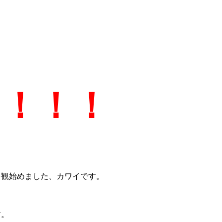
は！！！
を観始めました、カワイです。
す。