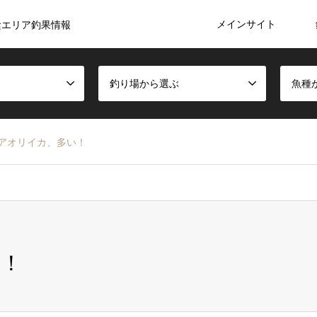
メインサイト
陰エリア釣果情報
釣り場から選ぶ
魚種
アオリイカ、多い！
い！