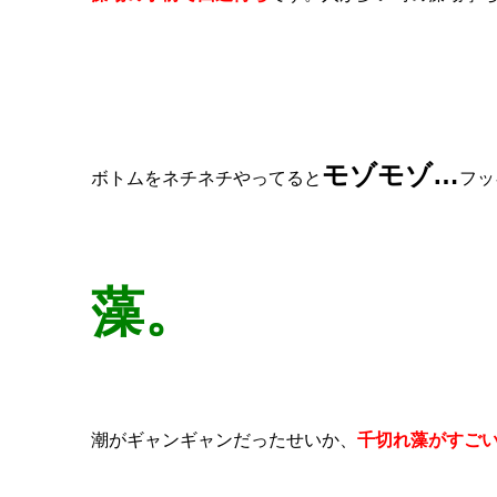
モゾモゾ…
ボトムをネチネチやってると
フッ
藻。
潮がギャンギャンだったせいか、
千切れ藻がすご