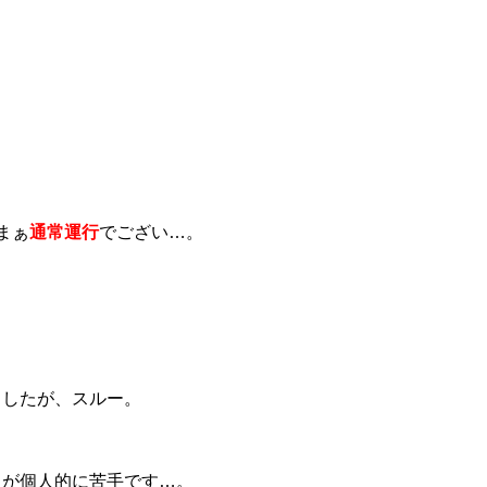
まぁ
通常運行
でござい…。
ましたが、スルー。
ちが個人的に苦手です…。