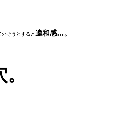
違和感…。
て外そうとすると
穴。