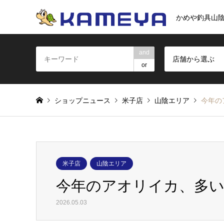
かめや釣具山
and
店舗から選ぶ
or
ショップニュース
米子店
山陰エリア
今年の
米子店
山陰エリア
今年のアオリイカ、多
2026.05.03