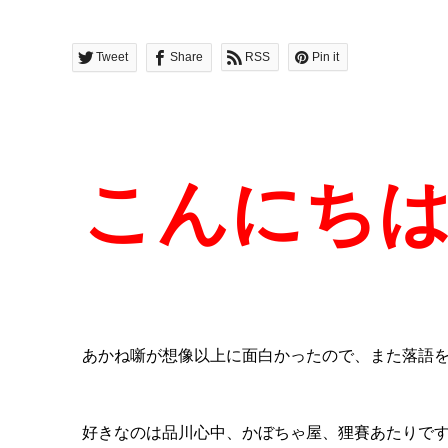
Tweet
Share
RSS
Pin it
こんにち
あかね噺が想像以上に面白かったので、また落語
好きなのは品川心中、かぼちゃ屋、狸賽あたりで