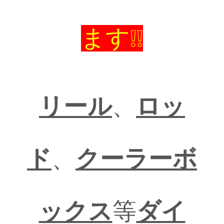
ます❕❕
リール
、
ロッ
ド
、
クーラーボ
ックス
等
ダイ