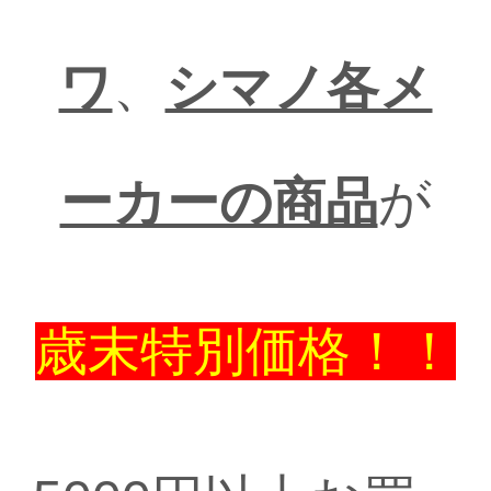
ワ
、
シマノ各メ
ーカーの商品
が
歳末特別価格！！