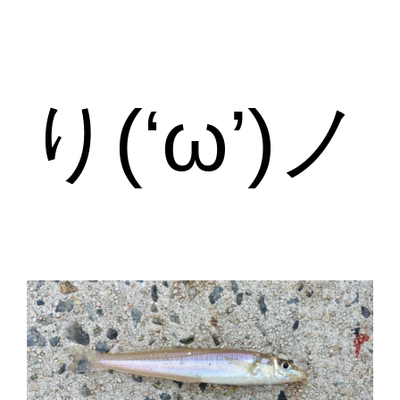
り(‘ω’)ノ