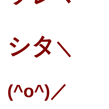
シタ
＼
(^o^)／