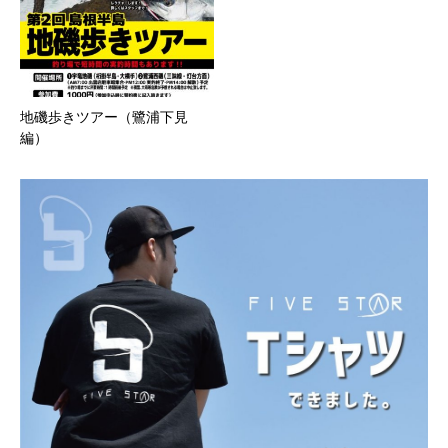
地磯歩きツアー（鷺浦下見
編）