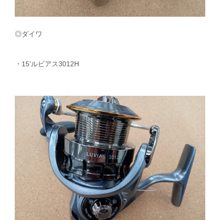
◎ダイワ
・15’ルビアス3012H