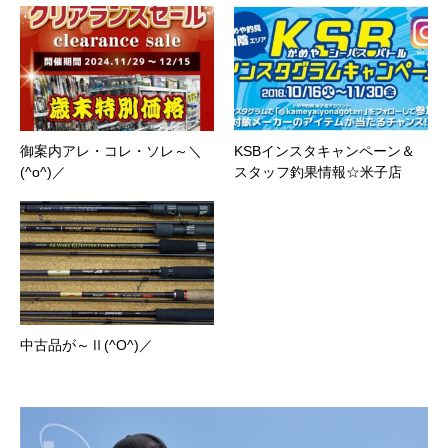
御案内アレ・コレ・ソレ～＼
KSBインスタキャンペーン＆
(^o^)／
スタッフ釣果情報☆米子店
中古品が～Ⅱ(^O^)／