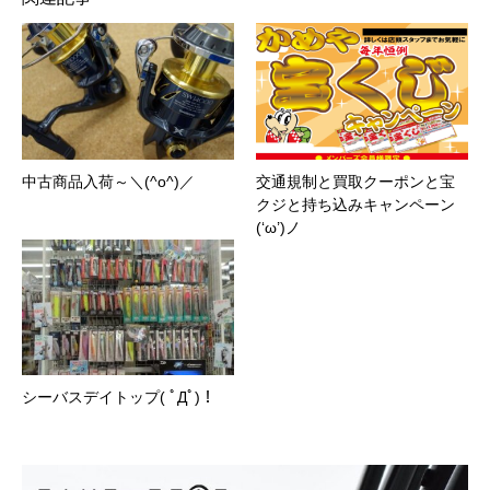
中古商品入荷～＼(^o^)／
交通規制と買取クーポンと宝
クジと持ち込みキャンペーン
(‘ω’)ノ
シーバスデイトップ( ﾟДﾟ)！