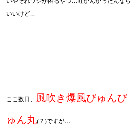
いやそれワシが困るやつ…吐かんかったんなら
いいけど…
風吹き爆風びゅんび
ここ数日、
ゅん丸
(？)ですが…