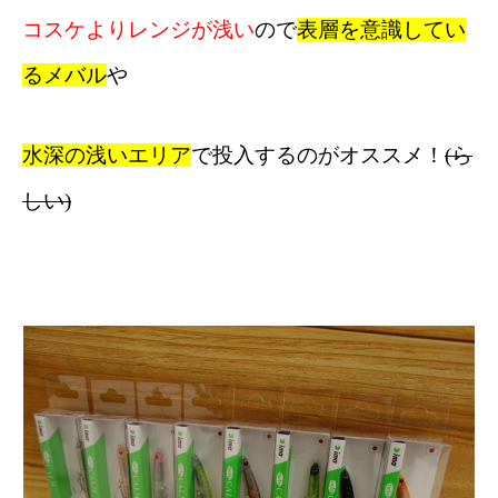
コスケよりレンジが浅い
ので
表層を意識してい
るメバル
や
水深の浅いエリア
で投入するのがオススメ！
(ら
しい)