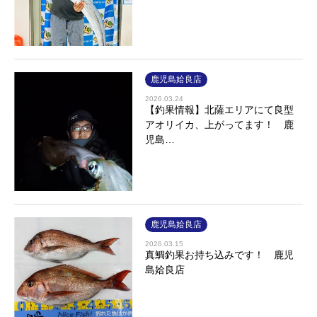
鹿児島姶良店
2026.03.24
【釣果情報】北薩エリアにて良型
アオリイカ、上がってます！ 鹿
児島…
鹿児島姶良店
2026.03.15
真鯛釣果お持ち込みです！ 鹿児
島姶良店