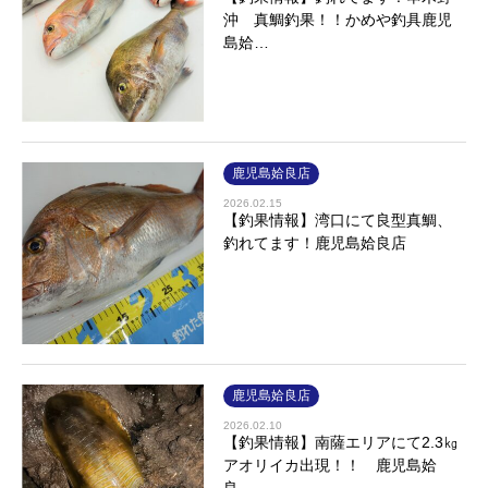
沖 真鯛釣果！！かめや釣具鹿児
島姶…
鹿児島姶良店
2026.02.15
【釣果情報】湾口にて良型真鯛、
釣れてます！鹿児島姶良店
鹿児島姶良店
2026.02.10
【釣果情報】南薩エリアにて2.3㎏
アオリイカ出現！！ 鹿児島姶
良…