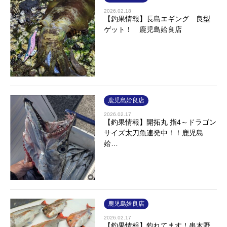
2026.02.18
【釣果情報】長島エギング 良型
ゲット！ 鹿児島姶良店
鹿児島姶良店
2026.02.17
【釣果情報】開拓丸 指4～ドラゴン
サイズ太刀魚連発中！！鹿児島
姶…
鹿児島姶良店
2026.02.17
【釣果情報】釣れてます！串木野