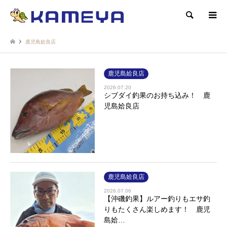
検索
鹿児島姶良店
鹿児島姶良店
2026.07.20
シブダイ釣果のお持ち込み！ 鹿
児島姶良店
鹿児島姶良店
2026.07.06
【沖磯釣果】ルアー釣りもエサ釣
りもたくさん楽しめます！ 鹿児
島姶…