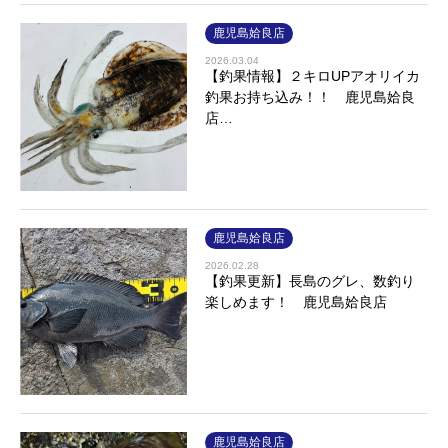
鹿児島姶良店
2026.03.04
【釣果情報】２キロUPアオリイカ
釣果お持ち込み！！ 鹿児島姶良
店…
鹿児島姶良店
2026.02.28
【釣果更新】長島のグレ、数釣り
楽しめます！ 鹿児島姶良店
鹿児島姶良店