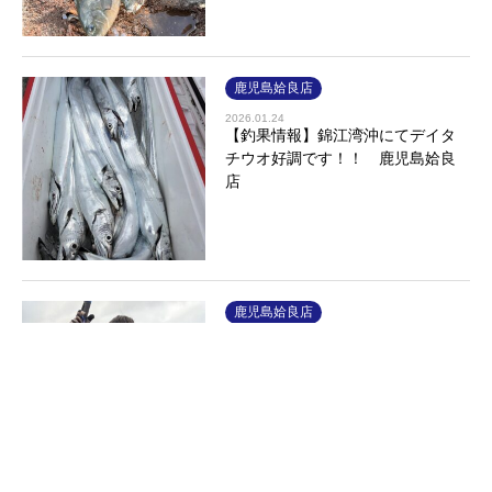
鹿児島姶良店
2026.01.24
【釣果情報】錦江湾沖にてデイタ
チウオ好調です！！ 鹿児島姶良
店
鹿児島姶良店
2026.01.22
【釣果情報】ライトジギング
（SLJ）で青物の釣果！鹿児島姶良
店