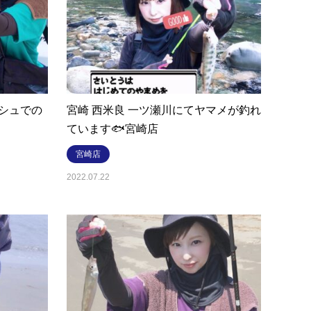
シュでの
宮崎 西米良 一ツ瀬川にてヤマメが釣れ
ています🐟宮崎店
宮崎店
2022.07.22