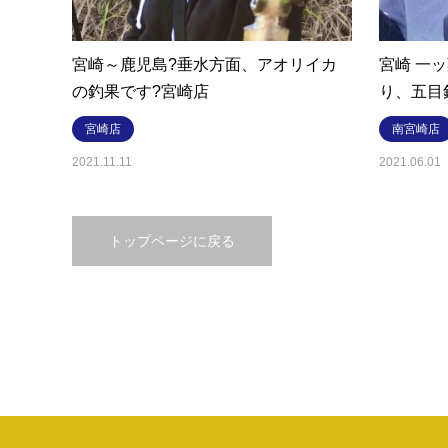
宮崎～鹿児島?垂水方面、アオリイカ
宮崎 一
の釣果です?宮崎店
り、五目
宮崎店
南宮崎店
2021.11.11
2021.06.01
トップページに戻る