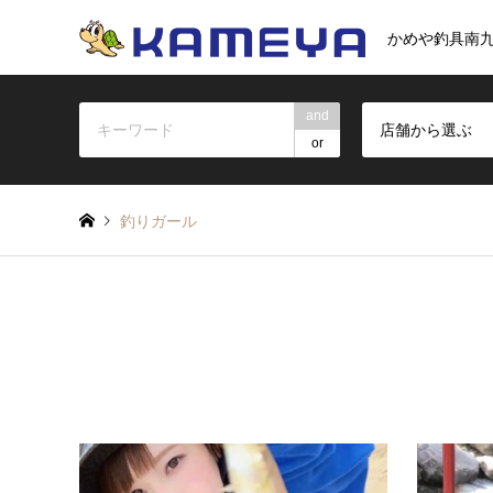
かめや釣具南
and
店舗から選ぶ
or
釣りガール