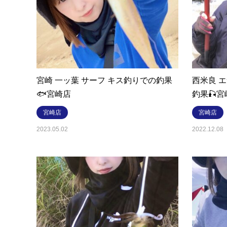
宮崎 一ッ葉 サーフ キス釣りでの釣果
西米良 
🐟宮崎店
釣果🎣
宮崎店
宮崎店
2023.05.02
2022.12.08