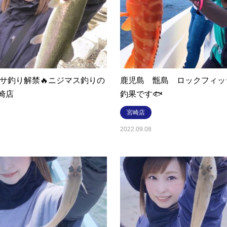
エサ釣り解禁🔥ニジマス釣りの
鹿児島 甑島 ロックフィッ
宮崎店
釣果です🐟
宮崎店
2022.09.08