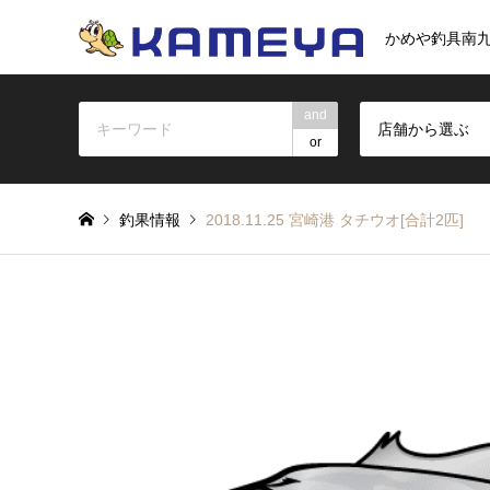
かめや釣具南
and
店舗から選ぶ
or
釣果情報
2018.11.25 宮崎港 タチウオ[合計2匹]