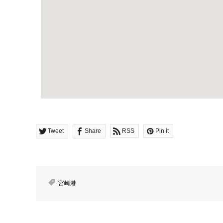
Tweet
Share
RSS
Pin it
宮崎港