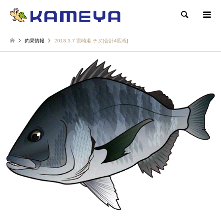
検索
釣果情報
2018.3.7 宮崎港 チヌ[合計4匹程]