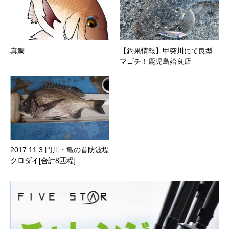
真鯛
【釣果情報】甲突川にて良型
マゴチ！鹿児島姶良店
2017.11.3 門川・亀の首防波堤
クロダイ[合計8匹程]