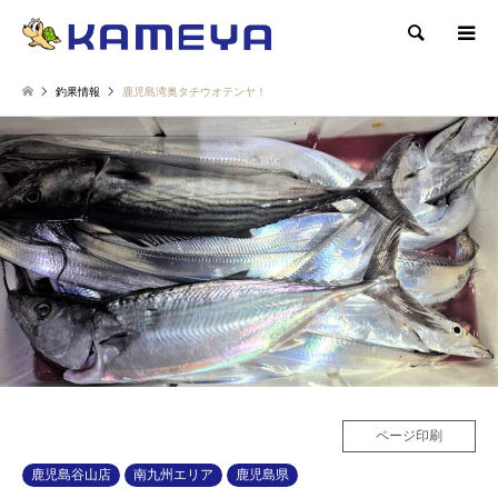
検索
釣果情報
鹿児島湾奥タチウオテンヤ！
ページ印刷
鹿児島谷山店
南九州エリア
鹿児島県