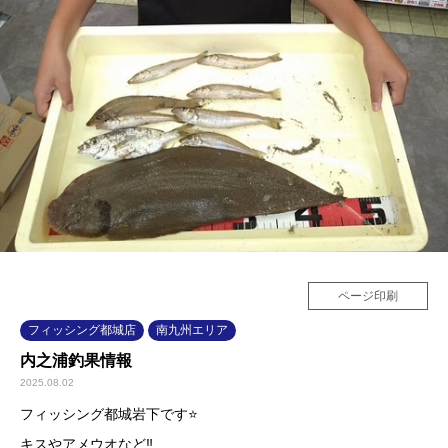
ページ印刷
フィッシング都城店
南九州エリア
内之浦釣果情報
2025.08.02
フィッシング都城岩下です⭐️
キスやアメウオなど‼️