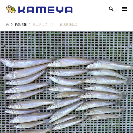
検索
釣果情報
吹上浜にてキス！ 鹿児島谷山店