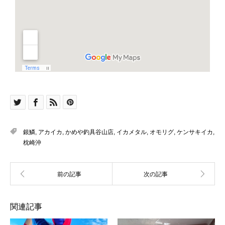
銀鱗
,
アカイカ
,
かめや釣具谷山店
,
イカメタル
,
オモリグ
,
ケンサキイカ
,
枕崎沖
関連記事