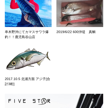
串木野沖にてカマスサワラ爆
2019/6/22 600沖堤 真鯛
釣！！鹿児島谷山店
2017.10.5 北浦方面 アジ子[合
計3桁]