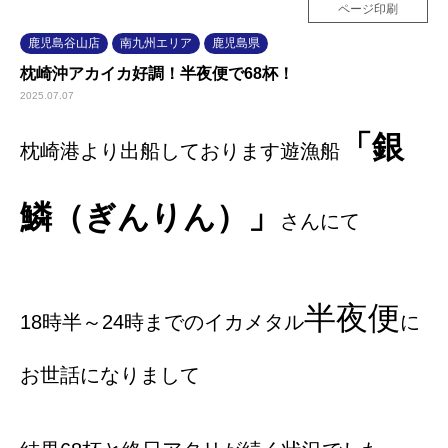
ページ印刷
鹿児島谷山店
南九州エリア
鹿児島県
枕崎沖アカイカ好調！半夜便で68杯！
2025.07.07
「銀
枕崎港より出船しております遊漁船
鱗（ぎんりん）」
さんにて
半夜便
18時半～24時までのイカメタル
に
お世話になりまして