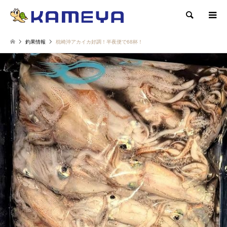
検索
釣果情報
枕崎沖アカイカ好調！半夜便で68杯！