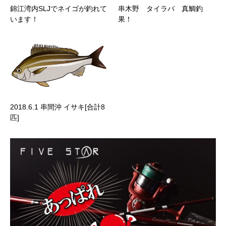
錦江湾内SLJでネイゴが釣れて
串木野 タイラバ 真鯛釣
います！
果！
2018.6.1 串間沖 イサキ[合計8
匹]