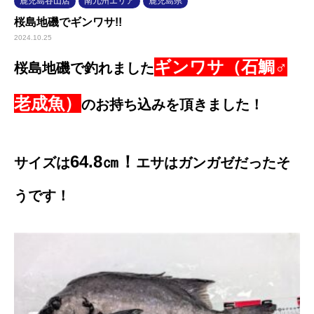
鹿児島谷山店
南九州エリア
鹿児島県
桜島地磯でギンワサ!!
2024.10.25
ギンワサ（石鯛♂
桜島地磯で釣れました
老成魚）
のお持ち込みを頂きました！
64.8㎝！
サイズは
エサはガンガゼだったそ
うです！