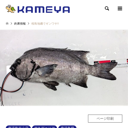
検索
釣果情報
桜島地磯でギンワサ!!
ページ印刷