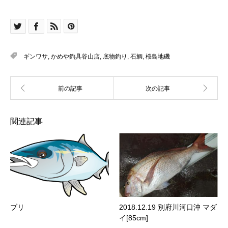
ギンワサ
,
かめや釣具谷山店
,
底物釣り
,
石鯛
,
桜島地磯
関連記事
ブリ
2018.12.19 別府川河口沖 マダ
イ[85cm]