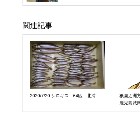
関連記事
2020/7/20 シロギス 64匹 北浦
祇園之洲
鹿児島城