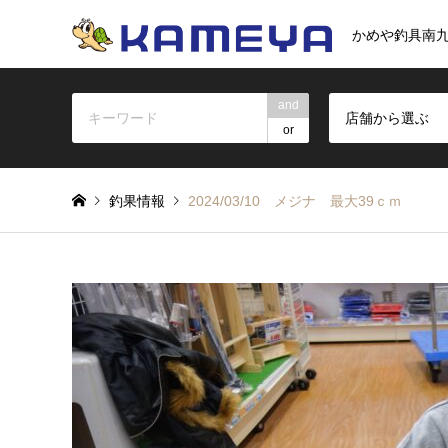
かめや釣具南
and
店舗から選ぶ
or
釣果情報
2024/03/10 メジナ 最大39ｃｍ