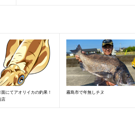
方面にてアオリイカの釣果！
霧島市で年無しチヌ
南店