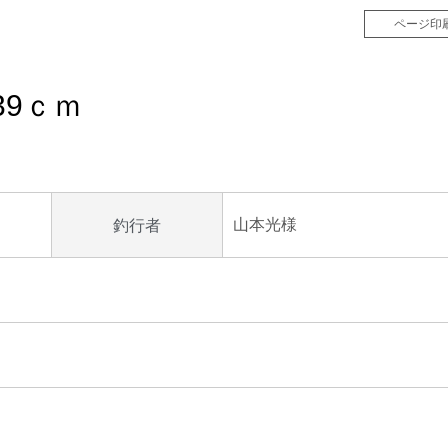
ページ印
39ｃｍ
山本光様
釣行者