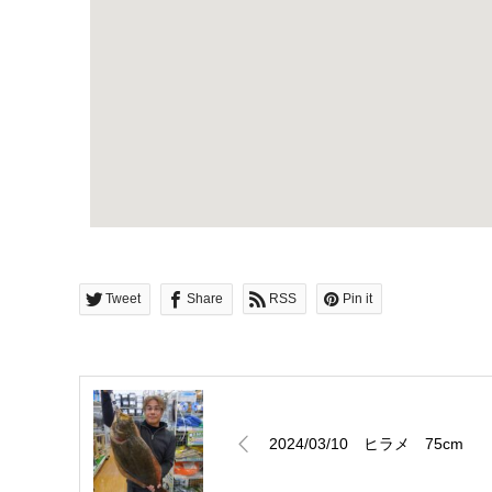
Tweet
Share
RSS
Pin it
2024/03/10 ヒラメ 75cm