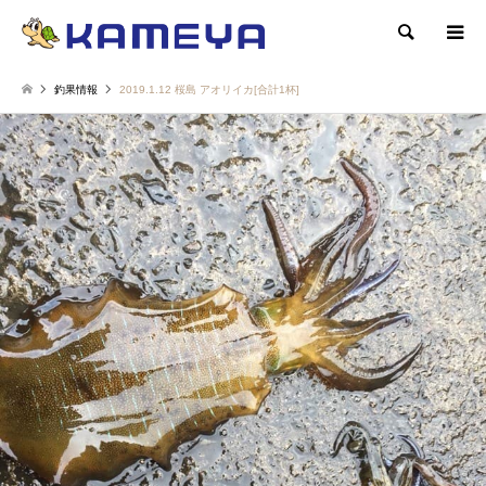
検索
釣果情報
2019.1.12 桜島 アオリイカ[合計1杯]